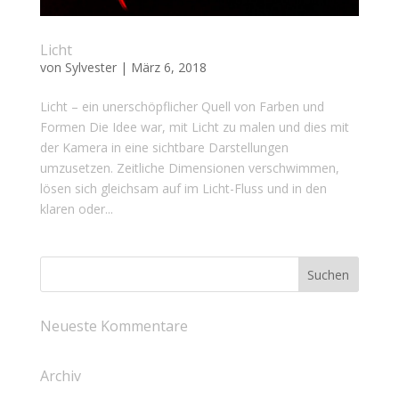
Licht
von
Sylvester
|
März 6, 2018
Licht – ein unerschöpflicher Quell von Farben und
Formen Die Idee war, mit Licht zu malen und dies mit
der Kamera in eine sichtbare Darstellungen
umzusetzen. Zeitliche Dimensionen verschwimmen,
lösen sich gleichsam auf im Licht-Fluss und in den
klaren oder...
Neueste Kommentare
Archiv