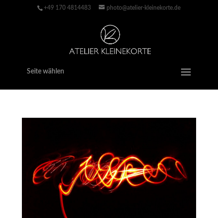
+49 170 4814483‬
photo@atelier-kleinekorte.de
Seite wählen